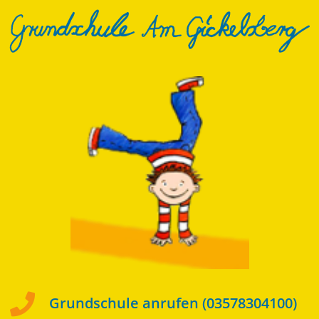
Zum
Post
Inhalt
navigation
springen
Grundschule anrufen (03578304100)