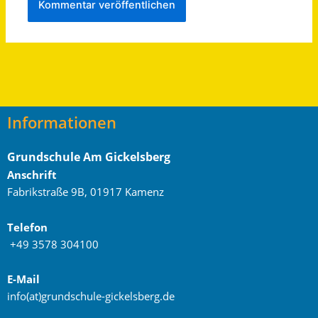
Informationen
Grundschule Am Gickelsberg
Anschrift
Fabrikstraße 9B, 01917 Kamenz
Telefon
+49 3578 304100
E-Mail
info(at)grundschule-gickelsberg.de