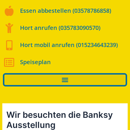
Essen abbestellen (03578786858)
Hort anrufen (035783090570)
Hort mobil anrufen (015234643239)
Speiseplan
Wir besuchten die Banksy
Ausstellung